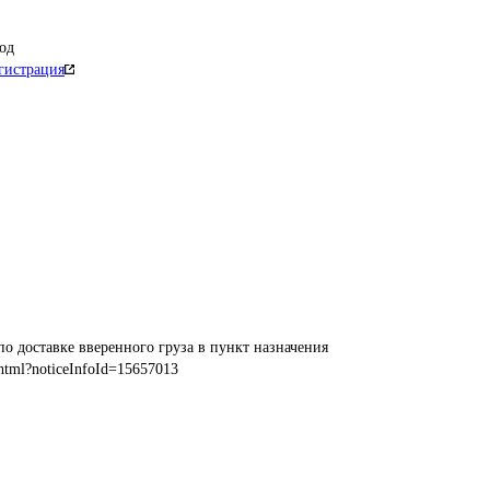
од
гистрация
по доставке вверенного груза в пункт назначения
html?noticeInfoId=15657013