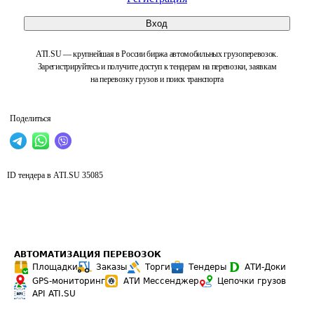
Вход
ATI.SU — крупнейшая в России биржа автомобильных грузоперевозок.
Зарегистрируйтесь и получите доступ к тендерам на перевозки, заявкам
на перевозку грузов и поиск транспорта
Поделиться
ID тендера в ATI.SU
35085
АВТОМАТИЗАЦИЯ ПЕРЕВОЗОК
Площадки
Заказы
Торги
Тендеры
АТИ-Доки
GPS-мониторинг
АТИ Мессенджер
Цепочки грузов
API ATI.SU