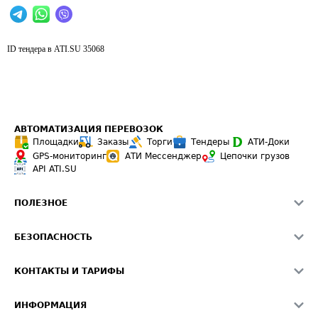
ID тендера в ATI.SU
35068
АВТОМАТИЗАЦИЯ ПЕРЕВОЗОК
Площадки
Заказы
Торги
Тендеры
АТИ-Доки
GPS-мониторинг
АТИ Мессенджер
Цепочки грузов
API ATI.SU
ПОЛЕЗНОЕ
Расчет расстояний
БЕЗОПАСНОСТЬ
Академия ATI.SU
ATI.SU о безопасности
Звезды ATI.SU на вашем сайте
КОНТАКТЫ И ТАРИФЫ
Памятка по проверке контрагентов
Индекс ATI.SU FTL РФ
О системе ATI.SU
Светофор+
Средние ставки
ИНФОРМАЦИЯ
Контактная информация