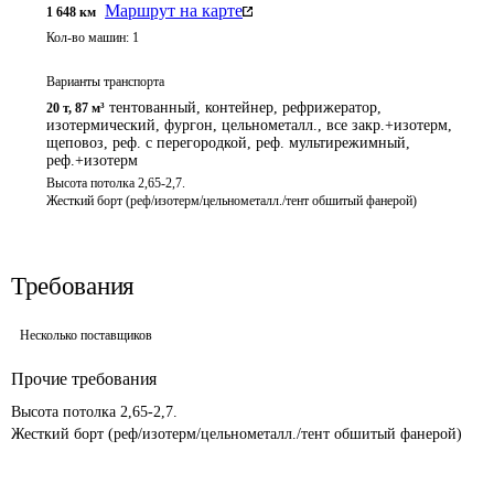
Маршрут на карте
1 648
км
Кол-во машин:
1
Варианты транспорта
тентованный, контейнер, рефрижератор,
20 т
,
87 м³
изотермический, фургон, цельнометалл., все закр.+изотерм,
щеповоз, реф. с перегородкой, реф. мультирежимный,
реф.+изотерм
Высота потолка 2,65-2,7. 

Жесткий борт (реф/изотерм/цельнометалл./тент обшитый фанерой)
Требования
Несколько поставщиков
Прочие требования
Высота потолка 2,65-2,7. 

Жесткий борт (реф/изотерм/цельнометалл./тент обшитый фанерой)