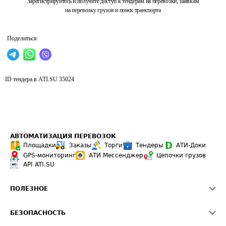
Зарегистрируйтесь и получите доступ к тендерам на перевозки, заявкам
на перевозку грузов и поиск транспорта
Поделиться
ID тендера в ATI.SU
35024
АВТОМАТИЗАЦИЯ ПЕРЕВОЗОК
Площадки
Заказы
Торги
Тендеры
АТИ-Доки
GPS-мониторинг
АТИ Мессенджер
Цепочки грузов
API ATI.SU
ПОЛЕЗНОЕ
Расчет расстояний
БЕЗОПАСНОСТЬ
Академия ATI.SU