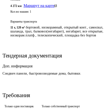
Маршрут на карте
4 272
км
Кол-во машин:
1
Варианты транспорта
бортовой, низкорамный, открытый конт., самосвал,
11 т
,
120 м³
шаланда, трал, балковоз(негабарит), негабарит, все открытые,
низкорам.платф., телескопический, площадка без бортов
Тендерная документация
Доп. информация
Сэндвич панели, быстровозводимые дома, бытовки.
Требования
Только один поставщик
Только собственный транспорт