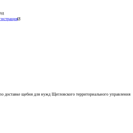
од
гистрация
по доставке щебня для нужд Щегловского территориального управления