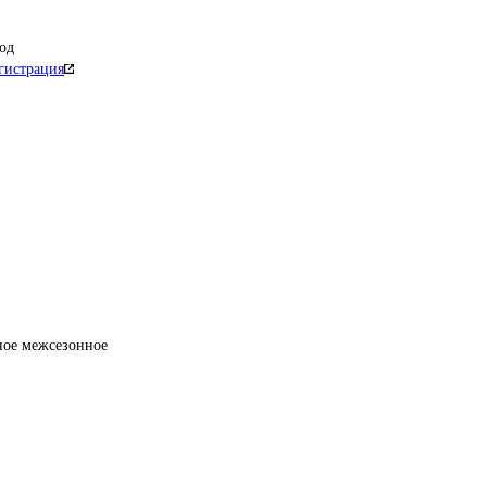
од
гистрация
ное межсезонное