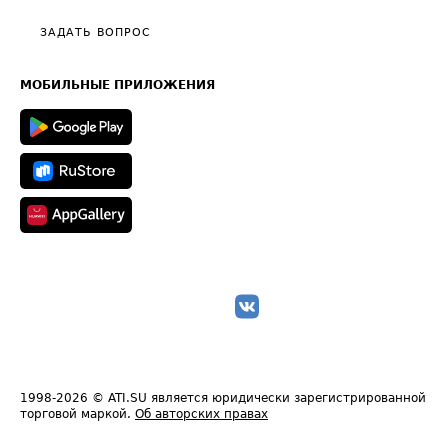
Политика конфиденциальности
Полезное по перевозкам
Общие положения
ЗАДАТЬ ВОПРОС
Часто задаваемые вопросы (FAQ)
Карта сайта
Техническая информация
МОБИЛЬНЫЕ ПРИЛОЖЕНИЯ
1998-2026
© ATI.SU является юридически зарегистрированной
торговой маркой.
Об авторских правах