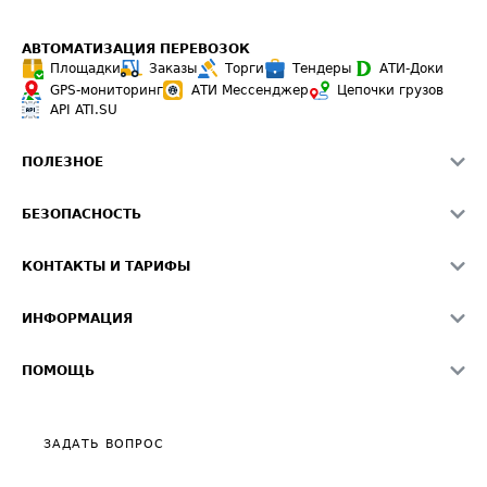
АВТОМАТИЗАЦИЯ ПЕРЕВОЗОК
Площадки
Заказы
Торги
Тендеры
АТИ-Доки
GPS-мониторинг
АТИ Мессенджер
Цепочки грузов
API ATI.SU
ПОЛЕЗНОЕ
Расчет расстояний
БЕЗОПАСНОСТЬ
Академия ATI.SU
ATI.SU о безопасности
Звезды ATI.SU на вашем сайте
КОНТАКТЫ И ТАРИФЫ
Памятка по проверке контрагентов
Индекс ATI.SU FTL РФ
О системе ATI.SU
Светофор+
Средние ставки
ИНФОРМАЦИЯ
Контактная информация
Страхование
Выгодные направления
Блог
Реклама на сайте
О формировании Паспорта
ПОМОЩЬ
Эксклюзивные материалы
Тарифы
Видео по работе с ATI.SU
Политика конфиденциальности
Полезное по перевозкам
Общие положения
ЗАДАТЬ ВОПРОС
Часто задаваемые вопросы (FAQ)
Карта сайта