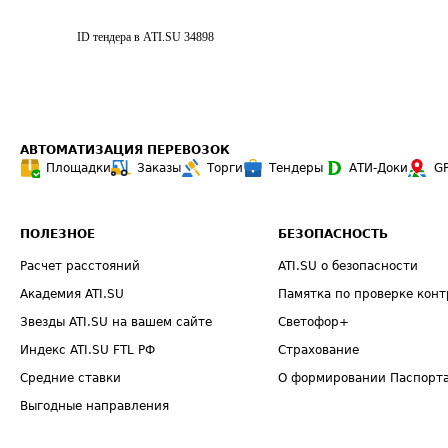
ID тендера в ATI.SU
34898
АВТОМАТИЗАЦИЯ ПЕРЕВОЗОК
Площадки
Заказы
Торги
Тендеры
АТИ-Доки
G
ПОЛЕЗНОЕ
БЕЗОПАСНОСТЬ
Расчет расстояний
ATI.SU о безопасности
Академия ATI.SU
Памятка по проверке конт
Звезды ATI.SU на вашем сайте
Светофор+
Индекс ATI.SU FTL РФ
Страхование
Средние ставки
О формировании Паспорт
Выгодные направления