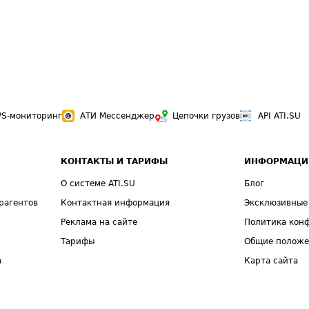
PS-мониторинг
АТИ Мессенджер
Цепочки грузов
API ATI.SU
КОНТАКТЫ И ТАРИФЫ
ИНФОРМАЦИ
О системе ATI.SU
Блог
рагентов
Контактная информация
Эксклюзивные
Реклама на сайте
Политика кон
Тарифы
Общие полож
а
Карта сайта