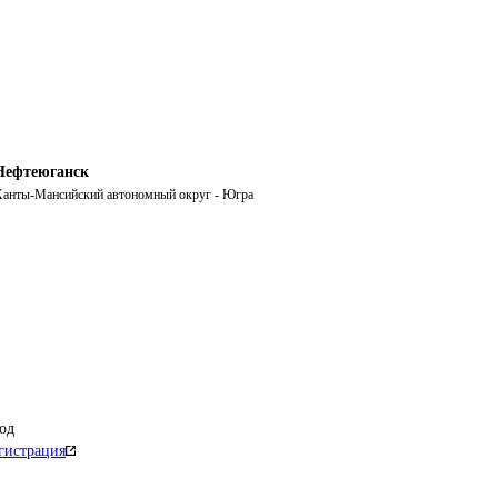
Нефтеюганск
анты-Мансийский автономный округ - Югра
од
гистрация