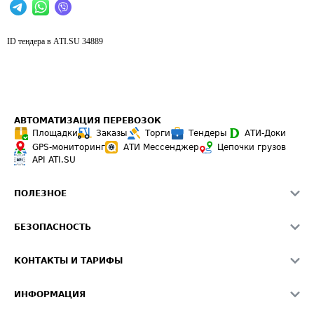
ID тендера в ATI.SU
34889
АВТОМАТИЗАЦИЯ ПЕРЕВОЗОК
Площадки
Заказы
Торги
Тендеры
АТИ-Доки
GPS-мониторинг
АТИ Мессенджер
Цепочки грузов
API ATI.SU
ПОЛЕЗНОЕ
Расчет расстояний
БЕЗОПАСНОСТЬ
Академия ATI.SU
ATI.SU о безопасности
Звезды ATI.SU на вашем сайте
КОНТАКТЫ И ТАРИФЫ
Памятка по проверке контрагентов
Индекс ATI.SU FTL РФ
О системе ATI.SU
Светофор+
Средние ставки
ИНФОРМАЦИЯ
Контактная информация
Страхование