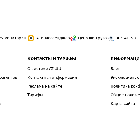
PS-мониторинг
АТИ Мессенджер
Цепочки грузов
API ATI.SU
КОНТАКТЫ И ТАРИФЫ
ИНФОРМАЦИ
О системе ATI.SU
Блог
рагентов
Контактная информация
Эксклюзивные
Реклама на сайте
Политика кон
Тарифы
Общие полож
а
Карта сайта