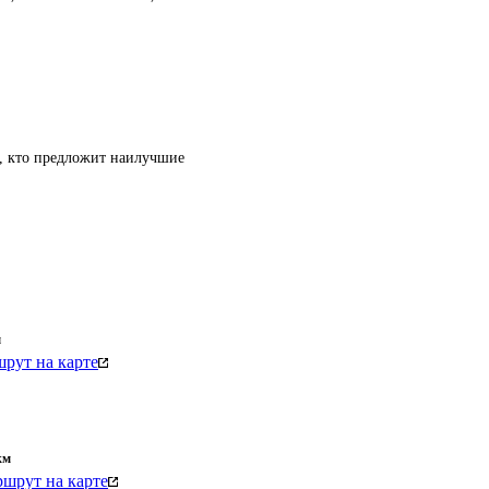
т, кто предложит наилучшие
м
рут на карте
км
шрут на карте