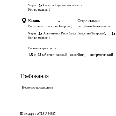
Через
Саратов
Саратовская область
Кол-во машин:
1
Казань
→
Стерлитамак
Республика Татарстан (Татарстан)
Республика Башкортостан
Через
Альметьевск
Республика Татарстан (Татарстан)
,
→
Кол-во машин:
1
Варианты транспорта
1.5 т
,
25 м³
тентованный, контейнер, изотермический
Требования
Несколько поставщиков
ID тендера в ATI.SU
34887