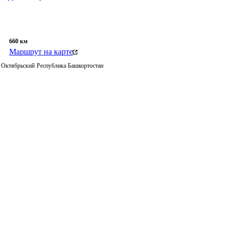
660
км
Маршрут на карте
Октябрьский
Республика Башкортостан