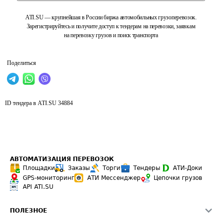
ATI.SU — крупнейшая в России биржа автомобильных грузоперевозок.
Зарегистрируйтесь и получите доступ к тендерам на перевозки, заявкам
на перевозку грузов и поиск транспорта
Поделиться
ID тендера в ATI.SU
34884
АВТОМАТИЗАЦИЯ ПЕРЕВОЗОК
Площадки
Заказы
Торги
Тендеры
АТИ-Доки
GPS-мониторинг
АТИ Мессенджер
Цепочки грузов
API ATI.SU
ПОЛЕЗНОЕ