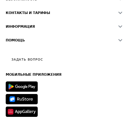
Академия ATI.SU
ATI.SU о безопасности
Звезды ATI.SU на вашем сайте
КОНТАКТЫ И ТАРИФЫ
Памятка по проверке контрагентов
Индекс ATI.SU FTL РФ
О системе ATI.SU
Светофор+
Средние ставки
ИНФОРМАЦИЯ
Контактная информация
Страхование
Выгодные направления
Блог
Реклама на сайте
О формировании Паспорта
ПОМОЩЬ
Эксклюзивные материалы
Тарифы
Видео по работе с ATI.SU
Политика конфиденциальности
Полезное по перевозкам
Общие положения
ЗАДАТЬ ВОПРОС
Часто задаваемые вопросы (FAQ)
Карта сайта
Техническая информация
МОБИЛЬНЫЕ ПРИЛОЖЕНИЯ