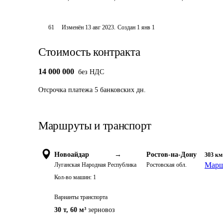
61
Изменён
13 авг 2023
.
Создан
1 янв 1
Стоимость контракта
14 000 000
без НДС
Отсрочка платежа
5
банковских дн.
Маршруты и транспорт
Новоайдар
→
Ростов-на-Дону
303
км
Марш
Луганская Народная Республика
Ростовская обл.
Кол-во машин:
1
Варианты транспорта
30 т
,
60 м³
зерновоз