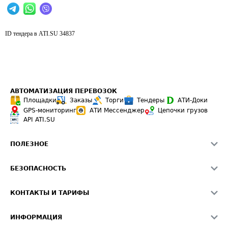
ID тендера в ATI.SU
34837
АВТОМАТИЗАЦИЯ ПЕРЕВОЗОК
Площадки
Заказы
Торги
Тендеры
АТИ-Доки
GPS-мониторинг
АТИ Мессенджер
Цепочки грузов
API ATI.SU
ПОЛЕЗНОЕ
Расчет расстояний
БЕЗОПАСНОСТЬ
Академия ATI.SU
ATI.SU о безопасности
Звезды ATI.SU на вашем сайте
КОНТАКТЫ И ТАРИФЫ
Памятка по проверке контрагентов
Индекс ATI.SU FTL РФ
О системе ATI.SU
Светофор+
Средние ставки
ИНФОРМАЦИЯ
Контактная информация
Страхование