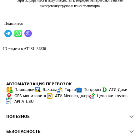
Зарегистрируйтесь и получите доступ к тендерам на перевозки, заявкам
на перевозку грузов и поиск транспорта
Поделиться
ID тендера в ATI.SU
34836
АВТОМАТИЗАЦИЯ ПЕРЕВОЗОК
Площадки
Заказы
Торги
Тендеры
АТИ-Доки
GPS-мониторинг
АТИ Мессенджер
Цепочки грузов
API ATI.SU
ПОЛЕЗНОЕ
Расчет расстояний
БЕЗОПАСНОСТЬ
Академия ATI.SU