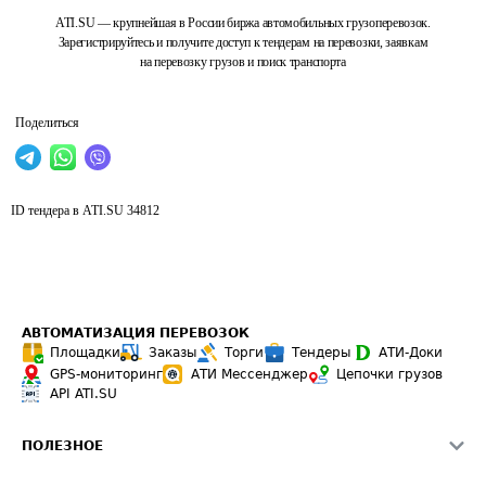
ATI.SU — крупнейшая в России биржа автомобильных грузоперевозок.
Зарегистрируйтесь и получите доступ к тендерам на перевозки, заявкам
на перевозку грузов и поиск транспорта
Поделиться
ID тендера в ATI.SU
34812
АВТОМАТИЗАЦИЯ ПЕРЕВОЗОК
Площадки
Заказы
Торги
Тендеры
АТИ-Доки
GPS-мониторинг
АТИ Мессенджер
Цепочки грузов
API ATI.SU
ПОЛЕЗНОЕ
Расчет расстояний