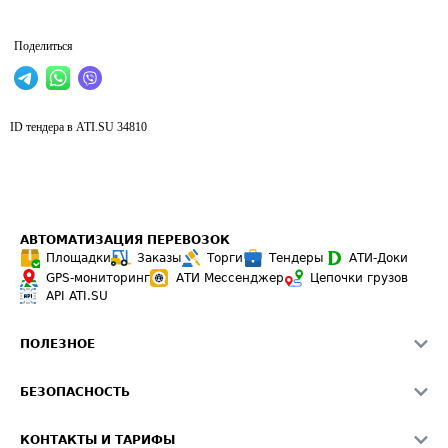
Поделиться
ID тендера в ATI.SU
34810
АВТОМАТИЗАЦИЯ ПЕРЕВОЗОК
Площадки
Заказы
Торги
Тендеры
АТИ-Доки
GPS-мониторинг
АТИ Мессенджер
Цепочки грузов
API ATI.SU
ПОЛЕЗНОЕ
Расчет расстояний
БЕЗОПАСНОСТЬ
Академия ATI.SU
ATI.SU о безопасности
Звезды ATI.SU на вашем сайте
КОНТАКТЫ И ТАРИФЫ