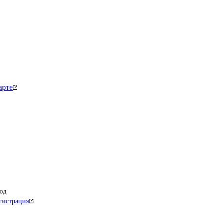
арте
од
гистрация