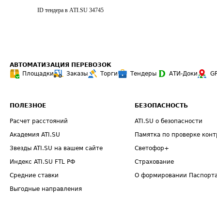
ID тендера в ATI.SU
34745
АВТОМАТИЗАЦИЯ ПЕРЕВОЗОК
Площадки
Заказы
Торги
Тендеры
АТИ-Доки
G
ПОЛЕЗНОЕ
БЕЗОПАСНОСТЬ
Расчет расстояний
ATI.SU о безопасности
Академия ATI.SU
Памятка по проверке конт
Звезды ATI.SU на вашем сайте
Светофор+
Индекс ATI.SU FTL РФ
Страхование
Средние ставки
О формировании Паспорт
Выгодные направления