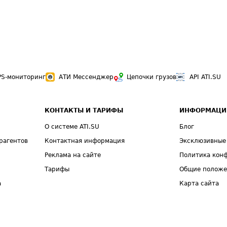
PS-мониторинг
АТИ Мессенджер
Цепочки грузов
API ATI.SU
КОНТАКТЫ И ТАРИФЫ
ИНФОРМАЦИ
О системе ATI.SU
Блог
рагентов
Контактная информация
Эксклюзивные
Реклама на сайте
Политика кон
Тарифы
Общие полож
а
Карта сайта