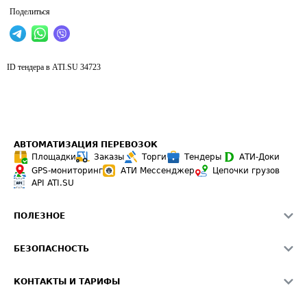
Поделиться
ID тендера в ATI.SU
34723
АВТОМАТИЗАЦИЯ ПЕРЕВОЗОК
Площадки
Заказы
Торги
Тендеры
АТИ-Доки
GPS-мониторинг
АТИ Мессенджер
Цепочки грузов
API ATI.SU
ПОЛЕЗНОЕ
Расчет расстояний
БЕЗОПАСНОСТЬ
Академия ATI.SU
ATI.SU о безопасности
Звезды ATI.SU на вашем сайте
КОНТАКТЫ И ТАРИФЫ
Памятка по проверке контрагентов
Индекс ATI.SU FTL РФ
О системе ATI.SU