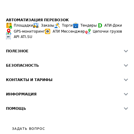
АВТОМАТИЗАЦИЯ ПЕРЕВОЗОК
Площадки
Заказы
Торги
Тендеры
АТИ-Доки
GPS-мониторинг
АТИ Мессенджер
Цепочки грузов
API ATI.SU
ПОЛЕЗНОЕ
Расчет расстояний
БЕЗОПАСНОСТЬ
Академия ATI.SU
ATI.SU о безопасности
Звезды ATI.SU на вашем сайте
КОНТАКТЫ И ТАРИФЫ
Памятка по проверке контрагентов
Индекс ATI.SU FTL РФ
О системе ATI.SU
Светофор+
Средние ставки
ИНФОРМАЦИЯ
Контактная информация
Страхование
Выгодные направления
Блог
Реклама на сайте
О формировании Паспорта
ПОМОЩЬ
Эксклюзивные материалы
Тарифы
Видео по работе с ATI.SU
Политика конфиденциальности
Полезное по перевозкам
Общие положения
ЗАДАТЬ ВОПРОС