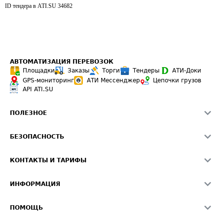
ID тендера в ATI.SU
34682
АВТОМАТИЗАЦИЯ ПЕРЕВОЗОК
Площадки
Заказы
Торги
Тендеры
АТИ-Доки
GPS-мониторинг
АТИ Мессенджер
Цепочки грузов
API ATI.SU
ПОЛЕЗНОЕ
Расчет расстояний
БЕЗОПАСНОСТЬ
Академия ATI.SU
ATI.SU о безопасности
Звезды ATI.SU на вашем сайте
КОНТАКТЫ И ТАРИФЫ
Памятка по проверке контрагентов
Индекс ATI.SU FTL РФ
О системе ATI.SU
Светофор+
Средние ставки
ИНФОРМАЦИЯ
Контактная информация
Страхование
Выгодные направления
Блог
Реклама на сайте
О формировании Паспорта
ПОМОЩЬ
Эксклюзивные материалы
Тарифы