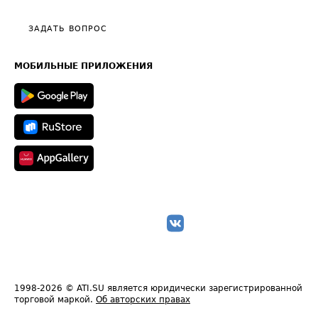
Видео по работе с ATI.SU
Политика конфиденциальности
Полезное по перевозкам
Общие положения
ЗАДАТЬ ВОПРОС
Часто задаваемые вопросы (FAQ)
Карта сайта
Техническая информация
МОБИЛЬНЫЕ ПРИЛОЖЕНИЯ
1998-2026
© ATI.SU является юридически зарегистрированной
торговой маркой.
Об авторских правах