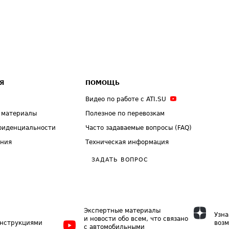
Я
ПОМОЩЬ
Видео по работе с ATI.SU
 материалы
Полезное по перевозкам
фиденциальности
Часто задаваемые вопросы (FAQ)
ения
Техническая информация
ЗАДАТЬ ВОПРОС
Экспертные материалы
Узна
и новости обо всем, что связано
инструкциями
возм
с автомобильными