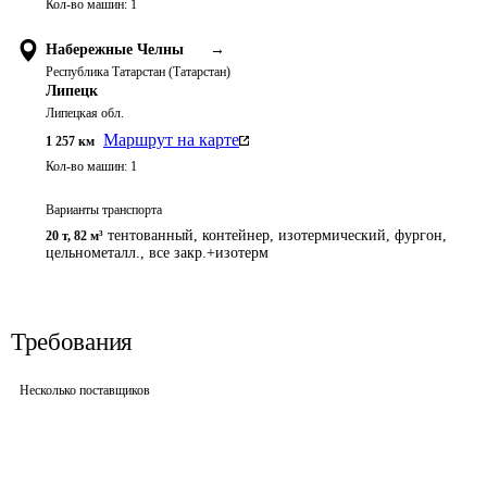
Кол-во машин:
1
Набережные Челны
→
Республика Татарстан (Татарстан)
Липецк
Липецкая обл.
Маршрут на карте
1 257
км
Кол-во машин:
1
Варианты транспорта
тентованный, контейнер, изотермический, фургон,
20 т
,
82 м³
цельнометалл., все закр.+изотерм
Требования
Несколько поставщиков