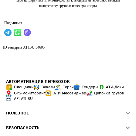
Зарегистрируйтесь и получите доступ к тендерам на перевозки, заявкам
на перевозку грузов и поиск транспорта
Поделиться
ID тендера в ATI.SU
34605
АВТОМАТИЗАЦИЯ ПЕРЕВОЗОК
Площадки
Заказы
Торги
Тендеры
АТИ-Доки
GPS-мониторинг
АТИ Мессенджер
Цепочки грузов
API ATI.SU
ПОЛЕЗНОЕ
Расчет расстояний
БЕЗОПАСНОСТЬ
Академия ATI.SU