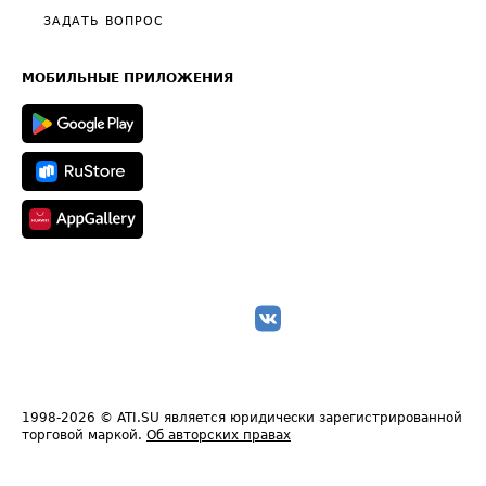
Полезное по перевозкам
Общие положения
ЗАДАТЬ ВОПРОС
Часто задаваемые вопросы (FAQ)
Карта сайта
Техническая информация
МОБИЛЬНЫЕ ПРИЛОЖЕНИЯ
1998-2026
© ATI.SU является юридически зарегистрированной
торговой маркой.
Об авторских правах