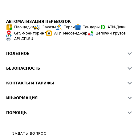
АВТОМАТИЗАЦИЯ ПЕРЕВОЗОК
Площадки
Заказы
Торги
Тендеры
АТИ-Доки
GPS-мониторинг
АТИ Мессенджер
Цепочки грузов
API ATI.SU
ПОЛЕЗНОЕ
Расчет расстояний
БЕЗОПАСНОСТЬ
Академия ATI.SU
ATI.SU о безопасности
Звезды ATI.SU на вашем сайте
КОНТАКТЫ И ТАРИФЫ
Памятка по проверке контрагентов
Индекс ATI.SU FTL РФ
О системе ATI.SU
Светофор+
Средние ставки
ИНФОРМАЦИЯ
Контактная информация
Страхование
Выгодные направления
Блог
Реклама на сайте
О формировании Паспорта
ПОМОЩЬ
Эксклюзивные материалы
Тарифы
Видео по работе с ATI.SU
Политика конфиденциальности
Полезное по перевозкам
Общие положения
ЗАДАТЬ ВОПРОС