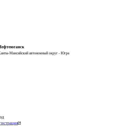
Нефтеюганск
анты-Мансийский автономный округ - Югра
од
гистрация