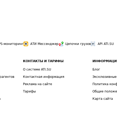
PS-мониторинг
АТИ Мессенджер
Цепочки грузов
API ATI.SU
КОНТАКТЫ И ТАРИФЫ
ИНФОРМАЦИ
О системе ATI.SU
Блог
рагентов
Контактная информация
Эксклюзивные
Реклама на сайте
Политика кон
Тарифы
Общие полож
а
Карта сайта