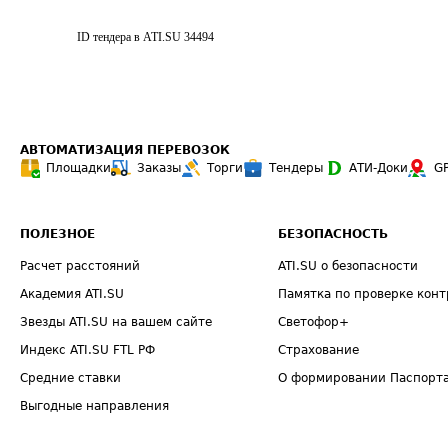
ID тендера в ATI.SU
34494
АВТОМАТИЗАЦИЯ ПЕРЕВОЗОК
Площадки
Заказы
Торги
Тендеры
АТИ-Доки
G
ПОЛЕЗНОЕ
БЕЗОПАСНОСТЬ
Расчет расстояний
ATI.SU о безопасности
Академия ATI.SU
Памятка по проверке конт
Звезды ATI.SU на вашем сайте
Светофор+
Индекс ATI.SU FTL РФ
Страхование
Средние ставки
О формировании Паспорт
Выгодные направления