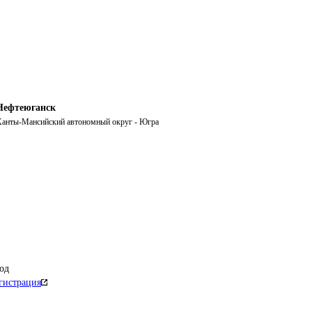
Нефтеюганск
анты-Мансийский автономный округ - Югра
од
гистрация