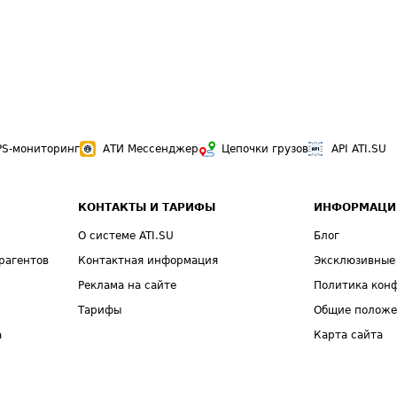
PS-мониторинг
АТИ Мессенджер
Цепочки грузов
API ATI.SU
КОНТАКТЫ И ТАРИФЫ
ИНФОРМАЦИ
О системе ATI.SU
Блог
рагентов
Контактная информация
Эксклюзивные
Реклама на сайте
Политика кон
Тарифы
Общие полож
а
Карта сайта