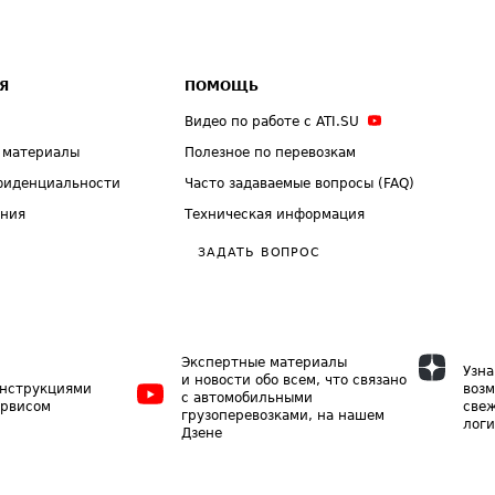
Я
ПОМОЩЬ
Видео по работе с ATI.SU
 материалы
Полезное по перевозкам
фиденциальности
Часто задаваемые вопросы (FAQ)
ения
Техническая информация
ЗАДАТЬ ВОПРОС
Экспертные материалы
Узна
и новости обо всем, что связано
инструкциями
возм
с автомобильными
ервисом
свеж
грузоперевозками, на нашем
логи
Дзене