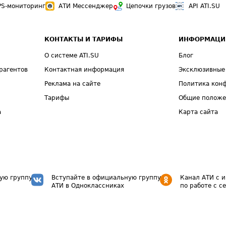
PS-мониторинг
АТИ Мессенджер
Цепочки грузов
API ATI.SU
КОНТАКТЫ И ТАРИФЫ
ИНФОРМАЦИ
О системе ATI.SU
Блог
рагентов
Контактная информация
Эксклюзивные
Реклама на сайте
Политика кон
Тарифы
Общие полож
а
Карта сайта
ую группу
Вступайте в официальную группу
Канал АТИ с 
АТИ в Одноклассниках
по работе с с