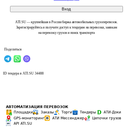
Вход
ATI.SU — крупнейшая в России биржа автомобильных грузоперевозок.
Зарегистрируйтесь и получите доступ к тендерам на перевозки, заявкам
на перевозку грузов и поиск транспорта
Поделиться
ID тендера в ATI.SU
34488
АВТОМАТИЗАЦИЯ ПЕРЕВОЗОК
Площадки
Заказы
Торги
Тендеры
АТИ-Доки
GPS-мониторинг
АТИ Мессенджер
Цепочки грузов
API ATI.SU