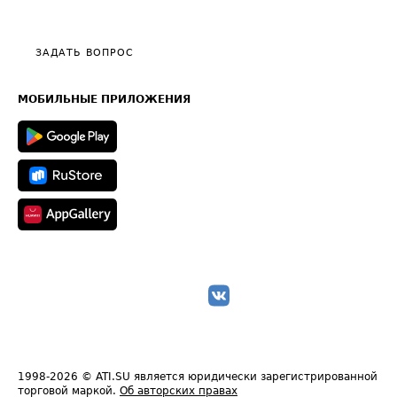
Эксклюзивные материалы
Тарифы
Видео по работе с ATI.SU
Политика конфиденциальности
Полезное по перевозкам
Общие положения
ЗАДАТЬ ВОПРОС
Часто задаваемые вопросы (FAQ)
Карта сайта
Техническая информация
МОБИЛЬНЫЕ ПРИЛОЖЕНИЯ
1998-2026
© ATI.SU является юридически зарегистрированной
торговой маркой.
Об авторских правах