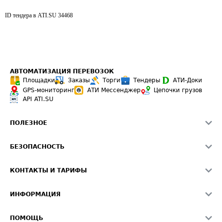
ID тендера в ATI.SU
34468
АВТОМАТИЗАЦИЯ ПЕРЕВОЗОК
Площадки
Заказы
Торги
Тендеры
АТИ-Доки
GPS-мониторинг
АТИ Мессенджер
Цепочки грузов
API ATI.SU
ПОЛЕЗНОЕ
Расчет расстояний
БЕЗОПАСНОСТЬ
Академия ATI.SU
ATI.SU о безопасности
Звезды ATI.SU на вашем сайте
КОНТАКТЫ И ТАРИФЫ
Памятка по проверке контрагентов
Индекс ATI.SU FTL РФ
О системе ATI.SU
Светофор+
Средние ставки
ИНФОРМАЦИЯ
Контактная информация
Страхование
Выгодные направления
Блог
Реклама на сайте
О формировании Паспорта
ПОМОЩЬ