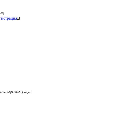
од
гистрация
ранспортных услуг