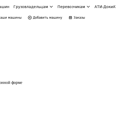
ашин
Грузовладельцам
Перевозчикам
АТИ-Доки
А
Ваши машины
Добавить машину
Заказы
ронной форме