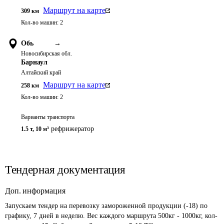
Маршрут на карте
309
км
Кол-во машин:
2
Обь
→
Новосибирская обл.
Барнаул
Алтайский край
Маршрут на карте
258
км
Кол-во машин:
2
Варианты транспорта
рефрижератор
1.5 т
,
10 м³
Тендерная документация
Доп. информация
Запускаем тендер на перевозку замороженной продукции (-18) по 
графику, 7 дней в неделю. Вес каждого маршрута 500кг - 1000кг, кол-