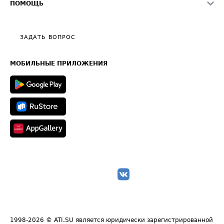
О формировании Паспорта
ПОМОЩЬ
Эксклюзивные материалы
Тарифы
Видео по работе с ATI.SU
Политика конфиденциальности
Полезное по перевозкам
Общие положения
ЗАДАТЬ ВОПРОС
Часто задаваемые вопросы (FAQ)
Карта сайта
Техническая информация
МОБИЛЬНЫЕ ПРИЛОЖЕНИЯ
1998-2026
© ATI.SU является юридически зарегистрированной