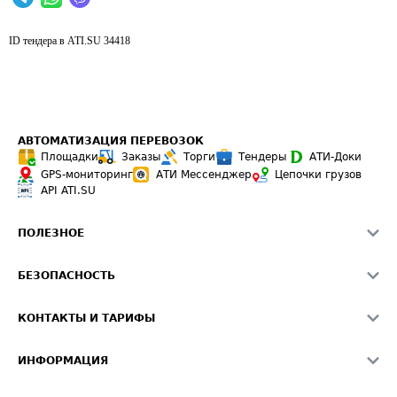
ID тендера в ATI.SU
34418
АВТОМАТИЗАЦИЯ ПЕРЕВОЗОК
Площадки
Заказы
Торги
Тендеры
АТИ-Доки
GPS-мониторинг
АТИ Мессенджер
Цепочки грузов
API ATI.SU
ПОЛЕЗНОЕ
Расчет расстояний
БЕЗОПАСНОСТЬ
Академия ATI.SU
ATI.SU о безопасности
Звезды ATI.SU на вашем сайте
КОНТАКТЫ И ТАРИФЫ
Памятка по проверке контрагентов
Индекс ATI.SU FTL РФ
О системе ATI.SU
Светофор+
Средние ставки
ИНФОРМАЦИЯ
Контактная информация
Страхование
Выгодные направления
Блог
Реклама на сайте