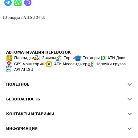
ID тендера в ATI.SU
34409
АВТОМАТИЗАЦИЯ ПЕРЕВОЗОК
Площадки
Заказы
Торги
Тендеры
АТИ-Доки
GPS-мониторинг
АТИ Мессенджер
Цепочки грузов
API ATI.SU
ПОЛЕЗНОЕ
Расчет расстояний
БЕЗОПАСНОСТЬ
Академия ATI.SU
ATI.SU о безопасности
Звезды ATI.SU на вашем сайте
КОНТАКТЫ И ТАРИФЫ
Памятка по проверке контрагентов
Индекс ATI.SU FTL РФ
О системе ATI.SU
Светофор+
Средние ставки
ИНФОРМАЦИЯ
Контактная информация
Страхование
Выгодные направления