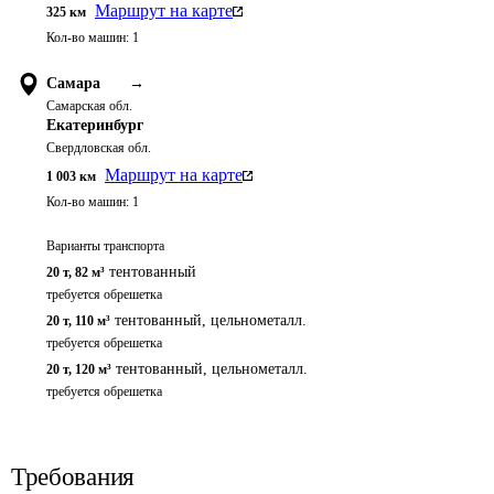
Маршрут на карте
325
км
Кол-во машин:
1
Самара
→
Самарская обл.
Екатеринбург
Свердловская обл.
Маршрут на карте
1 003
км
Кол-во машин:
1
Варианты транспорта
тентованный
20 т
,
82 м³
требуется обрешетка
тентованный, цельнометалл.
20 т
,
110 м³
требуется обрешетка
тентованный, цельнометалл.
20 т
,
120 м³
требуется обрешетка
Требования