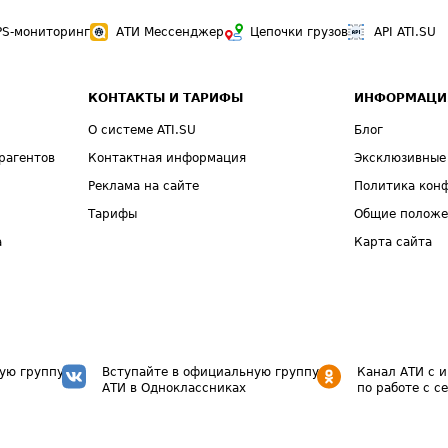
PS-мониторинг
АТИ Мессенджер
Цепочки грузов
API ATI.SU
КОНТАКТЫ И ТАРИФЫ
ИНФОРМАЦИ
О системе ATI.SU
Блог
рагентов
Контактная информация
Эксклюзивные
Реклама на сайте
Политика кон
Тарифы
Общие полож
а
Карта сайта
ую группу
Вступайте в официальную группу
Канал АТИ с 
АТИ в Одноклассниках
по работе с с