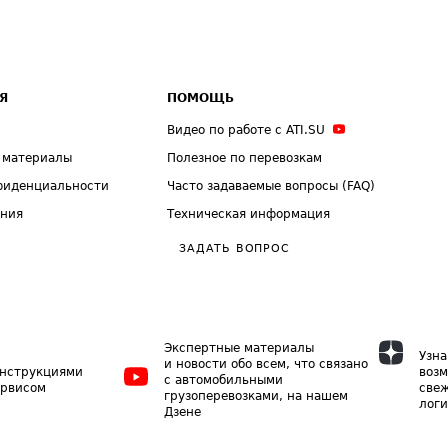
Я
ПОМОЩЬ
Видео по работе с ATI.SU
 материалы
Полезное по перевозкам
фиденциальности
Часто задаваемые вопросы (FAQ)
ения
Техническая информация
ЗАДАТЬ ВОПРОС
Экспертные материалы
Узна
и новости обо всем, что связано
инструкциями
возм
с автомобильными
ервисом
свеж
грузоперевозками, на нашем
логи
Дзене