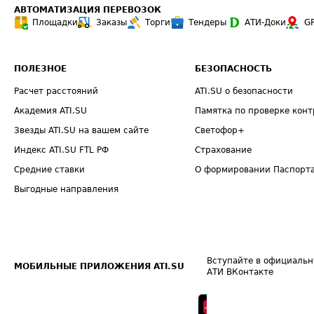
АВТОМАТИЗАЦИЯ ПЕРЕВОЗОК
Площадки
Заказы
Торги
Тендеры
АТИ-Доки
G
ПОЛЕЗНОЕ
БЕЗОПАСНОСТЬ
Расчет расстояний
ATI.SU о безопасности
Академия ATI.SU
Памятка по проверке конт
Звезды ATI.SU на вашем сайте
Светофор+
Индекс ATI.SU FTL РФ
Страхование
Средние ставки
О формировании Паспорт
Выгодные направления
Вступайте в официальн
МОБИЛЬНЫЕ ПРИЛОЖЕНИЯ ATI.SU
АТИ ВКонтакте