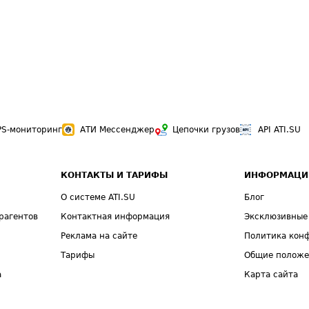
PS-мониторинг
АТИ Мессенджер
Цепочки грузов
API ATI.SU
КОНТАКТЫ И ТАРИФЫ
ИНФОРМАЦИ
О системе ATI.SU
Блог
рагентов
Контактная информация
Эксклюзивные
Реклама на сайте
Политика кон
Тарифы
Общие полож
а
Карта сайта