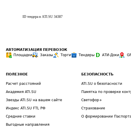
ID тендера в ATI.SU
34387
АВТОМАТИЗАЦИЯ ПЕРЕВОЗОК
Площадки
Заказы
Торги
Тендеры
АТИ-Доки
G
ПОЛЕЗНОЕ
БЕЗОПАСНОСТЬ
Расчет расстояний
ATI.SU о безопасности
Академия ATI.SU
Памятка по проверке конт
Звезды ATI.SU на вашем сайте
Светофор+
Индекс ATI.SU FTL РФ
Страхование
Средние ставки
О формировании Паспорт
Выгодные направления