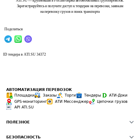
ATI.SU — крупнейшая в России биржа автомобильных грузоперевозок.
Зарегистрируйтесь и получите доступ к тендерам на перевозки, заявкам
на перевозку грузов и поиск транспорта
Поделиться
ID тендера в ATI.SU
34372
АВТОМАТИЗАЦИЯ ПЕРЕВОЗОК
Площадки
Заказы
Торги
Тендеры
АТИ-Доки
GPS-мониторинг
АТИ Мессенджер
Цепочки грузов
API ATI.SU
ПОЛЕЗНОЕ
Расчет расстояний
БЕЗОПАСНОСТЬ