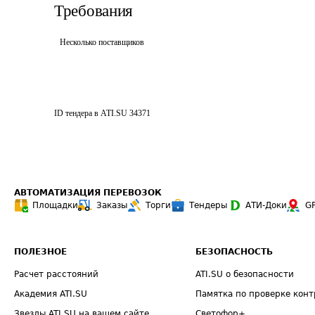
Требования
Несколько поставщиков
ID тендера в ATI.SU
34371
АВТОМАТИЗАЦИЯ ПЕРЕВОЗОК
Площадки
Заказы
Торги
Тендеры
АТИ-Доки
G
ПОЛЕЗНОЕ
БЕЗОПАСНОСТЬ
Расчет расстояний
ATI.SU о безопасности
Академия ATI.SU
Памятка по проверке конт
Звезды ATI.SU на вашем сайте
Светофор+