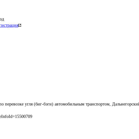
од
гистрация
по перевозке угля (биг-бэги) автомобильным транспортом, Дальнегорски
eInfoId=15500709