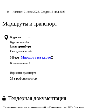
0
Изменён
21 июл 2023
.
Создан
12 июл 2023
Маршруты и транспорт
Курган
→
Курганская обл.
Екатеринбург
Свердловская обл.
Маршрут на карте
369
км
Кол-во машин:
1
Варианты транспорта
рефрижератор
20 т
Тендерная документация
Доступно только с лицензией «Тендеры» за 750 ₽ в мес