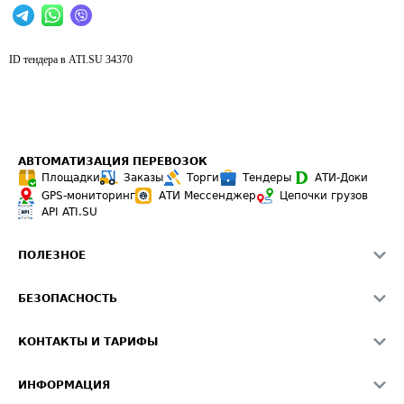
ID тендера в ATI.SU
34370
АВТОМАТИЗАЦИЯ ПЕРЕВОЗОК
Площадки
Заказы
Торги
Тендеры
АТИ-Доки
GPS-мониторинг
АТИ Мессенджер
Цепочки грузов
API ATI.SU
ПОЛЕЗНОЕ
Расчет расстояний
БЕЗОПАСНОСТЬ
Академия ATI.SU
ATI.SU о безопасности
Звезды ATI.SU на вашем сайте
КОНТАКТЫ И ТАРИФЫ
Памятка по проверке контрагентов
Индекс ATI.SU FTL РФ
О системе ATI.SU
Светофор+
Средние ставки
ИНФОРМАЦИЯ
Контактная информация
Страхование