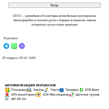
Вход
ATI.SU — крупнейшая в России биржа автомобильных грузоперевозок.
Зарегистрируйтесь и получите доступ к тендерам на перевозки, заявкам
на перевозку грузов и поиск транспорта
Поделиться
ID тендера в ATI.SU
34365
АВТОМАТИЗАЦИЯ ПЕРЕВОЗОК
Площадки
Заказы
Торги
Тендеры
АТИ-Доки
GPS-мониторинг
АТИ Мессенджер
Цепочки грузов
API ATI.SU