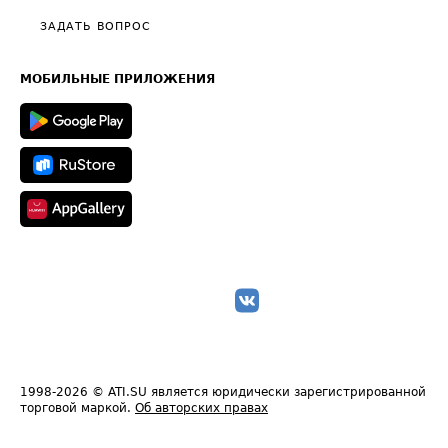
Полезное по перевозкам
Общие положения
ЗАДАТЬ ВОПРОС
Часто задаваемые вопросы (FAQ)
Карта сайта
Техническая информация
МОБИЛЬНЫЕ ПРИЛОЖЕНИЯ
1998-2026
© ATI.SU является юридически зарегистрированной
торговой маркой.
Об авторских правах