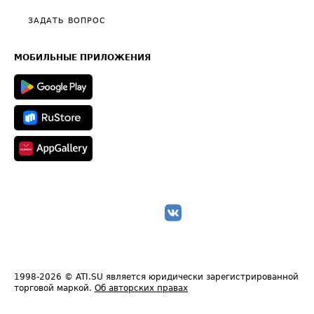
Политика конфиденциальности
Полезное по перевозкам
Общие положения
ЗАДАТЬ ВОПРОС
Часто задаваемые вопросы (FAQ)
Карта сайта
Техническая информация
МОБИЛЬНЫЕ ПРИЛОЖЕНИЯ
1998-2026
© ATI.SU является юридически зарегистрированной
торговой маркой.
Об авторских правах