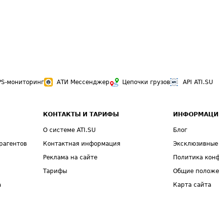
PS-мониторинг
АТИ Мессенджер
Цепочки грузов
API ATI.SU
КОНТАКТЫ И ТАРИФЫ
ИНФОРМАЦИ
О системе ATI.SU
Блог
рагентов
Контактная информация
Эксклюзивные
Реклама на сайте
Политика кон
Тарифы
Общие полож
а
Карта сайта