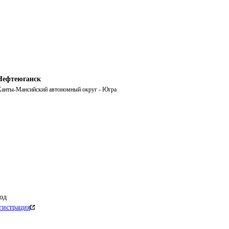
Нефтеюганск
анты-Мансийский автономный округ - Югра
од
гистрация