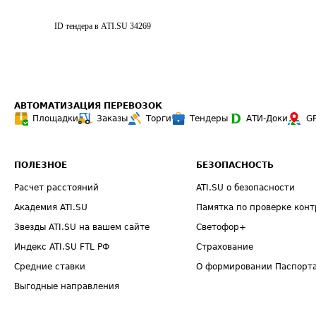
ID тендера в ATI.SU
34269
АВТОМАТИЗАЦИЯ ПЕРЕВОЗОК
Площадки
Заказы
Торги
Тендеры
АТИ-Доки
G
ПОЛЕЗНОЕ
БЕЗОПАСНОСТЬ
Расчет расстояний
ATI.SU о безопасности
Академия ATI.SU
Памятка по проверке конт
Звезды ATI.SU на вашем сайте
Светофор+
Индекс ATI.SU FTL РФ
Страхование
Средние ставки
О формировании Паспорт
Выгодные направления