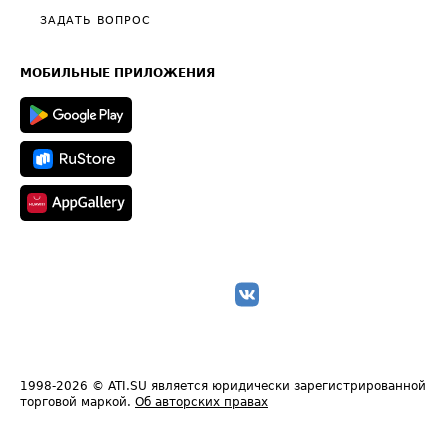
Полезное по перевозкам
Общие положения
ЗАДАТЬ ВОПРОС
Часто задаваемые вопросы (FAQ)
Карта сайта
Техническая информация
МОБИЛЬНЫЕ ПРИЛОЖЕНИЯ
1998-2026
© ATI.SU является юридически зарегистрированной
торговой маркой.
Об авторских правах