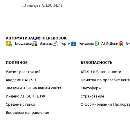
ID тендера в ATI.SU
34241
АВТОМАТИЗАЦИЯ ПЕРЕВОЗОК
Площадки
Заказы
Торги
Тендеры
АТИ-Доки
G
ПОЛЕЗНОЕ
БЕЗОПАСНОСТЬ
Расчет расстояний
ATI.SU о безопасности
Академия ATI.SU
Памятка по проверке конт
Звезды ATI.SU на вашем сайте
Светофор+
Индекс ATI.SU FTL РФ
Страхование
Средние ставки
О формировании Паспорт
Выгодные направления