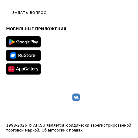
Видео по работе с ATI.SU
Политика конфиденциальности
Полезное по перевозкам
Общие положения
ЗАДАТЬ ВОПРОС
Часто задаваемые вопросы (FAQ)
Карта сайта
Техническая информация
МОБИЛЬНЫЕ ПРИЛОЖЕНИЯ
1998-2026
© ATI.SU является юридически зарегистрированной
торговой маркой.
Об авторских правах