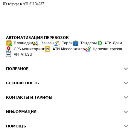
ID тендера в ATI.SU
34237
АВТОМАТИЗАЦИЯ ПЕРЕВОЗОК
Площадки
Заказы
Торги
Тендеры
АТИ-Доки
GPS-мониторинг
АТИ Мессенджер
Цепочки грузов
API ATI.SU
ПОЛЕЗНОЕ
Расчет расстояний
БЕЗОПАСНОСТЬ
Академия ATI.SU
ATI.SU о безопасности
Звезды ATI.SU на вашем сайте
КОНТАКТЫ И ТАРИФЫ
Памятка по проверке контрагентов
Индекс ATI.SU FTL РФ
О системе ATI.SU
Светофор+
Средние ставки
ИНФОРМАЦИЯ
Контактная информация
Страхование
Выгодные направления
Блог
Реклама на сайте
О формировании Паспорта
ПОМОЩЬ
Эксклюзивные материалы
Тарифы