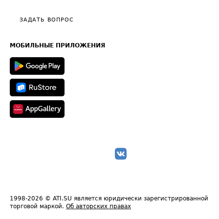
Видео по работе с ATI.SU
Политика конфиденциальности
Полезное по перевозкам
Общие положения
ЗАДАТЬ ВОПРОС
Часто задаваемые вопросы (FAQ)
Карта сайта
Техническая информация
МОБИЛЬНЫЕ ПРИЛОЖЕНИЯ
1998-2026
© ATI.SU является юридически зарегистрированной
торговой маркой.
Об авторских правах