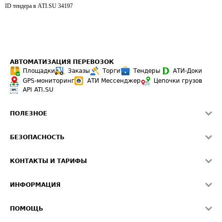
ID тендера в ATI.SU
34197
АВТОМАТИЗАЦИЯ ПЕРЕВОЗОК
Площадки
Заказы
Торги
Тендеры
АТИ-Доки
GPS-мониторинг
АТИ Мессенджер
Цепочки грузов
API ATI.SU
ПОЛЕЗНОЕ
Расчет расстояний
БЕЗОПАСНОСТЬ
Академия ATI.SU
ATI.SU о безопасности
Звезды ATI.SU на вашем сайте
КОНТАКТЫ И ТАРИФЫ
Памятка по проверке контрагентов
Индекс ATI.SU FTL РФ
О системе ATI.SU
Светофор+
Средние ставки
ИНФОРМАЦИЯ
Контактная информация
Страхование
Выгодные направления
Блог
Реклама на сайте
О формировании Паспорта
ПОМОЩЬ
Эксклюзивные материалы
Тарифы